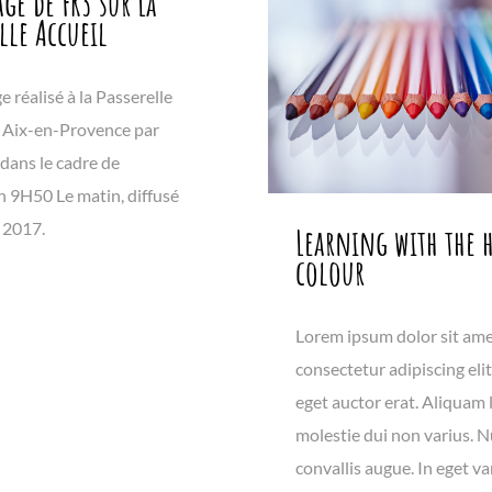
age de FR3 sur La
elle Accueil
 réalisé à la Passerelle
à Aix-en-Provence par
dans le cadre de
n 9H50 Le matin, diffusé
 2017.
Learning with the h
colour
Lorem ipsum dolor sit ame
consectetur adipiscing eli
eget auctor erat. Aliquam 
molestie dui non varius. N
convallis augue. In eget va