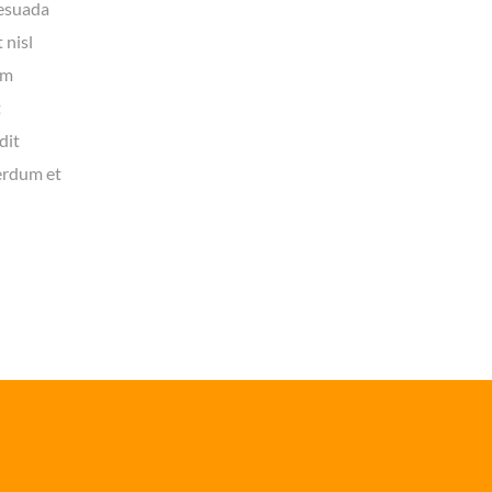
lesuada
 nisl
am
t
dit
erdum et