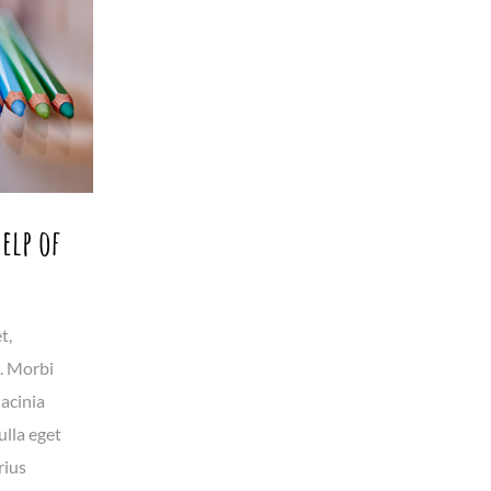
elp of
t,
t. Morbi
lacinia
ulla eget
rius