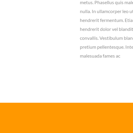
metus. Phasellus quis ma
nulla. In ullamcorper leo ut
hendrerit fermentum. Eti
hendrerit dolor vel blandi
convallis. Vestibulum blan
pretium pellentesque. Int
malesuada fames ac