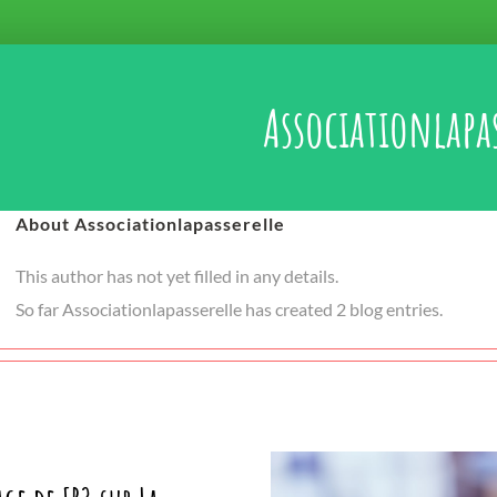
Associationlapa
About Associationlapasserelle
This author has not yet filled in any details.
So far Associationlapasserelle has created 2 blog entries.