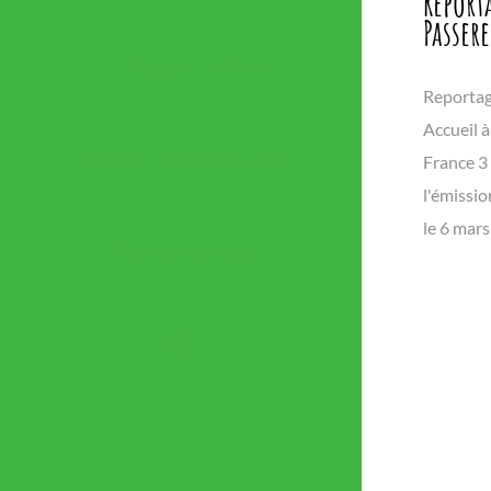
Report
Passer
L’Association
Reportage
Accueil 
Infos pratiques
France 3 
l'émissio
le 6 mars
Partenaires